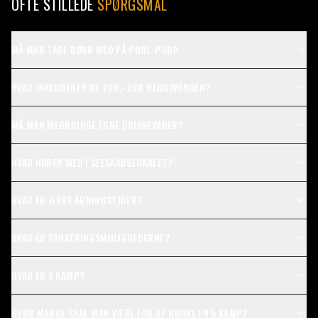
OFTE STILLEDE
SPØRGSMÅL
MÅ MAN TAGE BØRN MED PÅ POOL-PUB?
HVAD INKLUDERER DE 700,- FOR RENGØRINGEN?
MÅ MAN MEDBRINGE EGNE DRIKKEVARER?
HVAD HØRER MED I SELSKABSLOKALET?
HVAD ER JERES ÅBNINGSTIDER?
HVAD ER PARKERINGSMULIGHEDERNE?
HVAD ER 5 KAMP?
HVOR MANGE SKAL MAN VÆRE FOR AT BOOKE EN 5 KAMP?