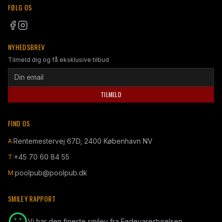
FØLG OS
NYHEDSBREV
Tilmeld dig og få eksklusive tilbud
TILMELD
FIND OS
Rentemestervej 67D, 2400 København NV
A:
+45 70 60 84 55
T:
poolpub@poolpub.dk
M:
SMILEY RAPPORT
Vi har den fineste smiley fra Fødevarestyrelsen