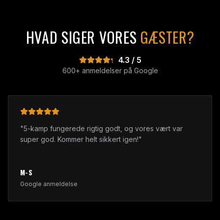
HVAD SIGER VORES
GÆSTER?
4.3 / 5
600+ anmeldelser på Google
"
Kanon aften! Game masteren gjorde det virkelig god
Fed oplevelse!
"
SEBASTIAN HECKMANN
Google anmeldelse