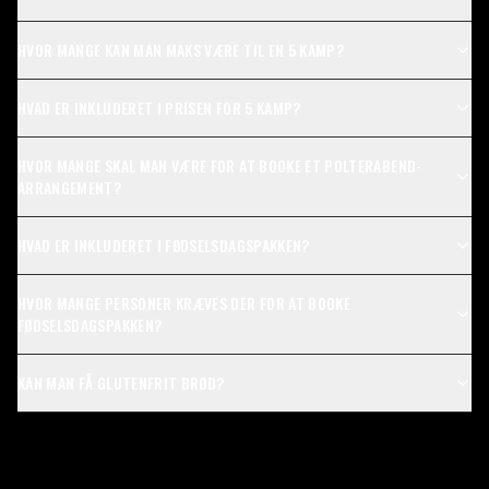
HVOR MANGE KAN MAN MAKS VÆRE TIL EN 5 KAMP?
HVAD ER INKLUDERET I PRISEN FOR 5 KAMP?
HVOR MANGE SKAL MAN VÆRE FOR AT BOOKE ET POLTERABEND-
ARRANGEMENT?
HVAD ER INKLUDERET I FØDSELSDAGSPAKKEN?
HVOR MANGE PERSONER KRÆVES DER FOR AT BOOKE
FØDSELSDAGSPAKKEN?
KAN MAN FÅ GLUTENFRIT BRØD?