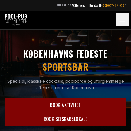
·
SUPERLIGA
AC Horsens — Brøndby IF
00
D
07
T
48
M
06
S
KØBENHAVNS FEDESTE
SPORTSBAR
Specialøl, klassiske cocktails, poolborde og uforglemmelige
aftener i hjertet af København.
BOOK AKTIVITET
BOOK SELSKABSLOKALE