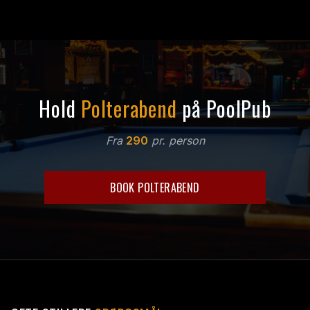
Hold
Polterabend
på PoolPub
Fra
290
pr. person
BOOK POLTERABEND