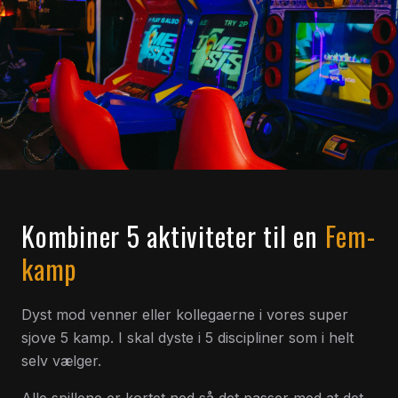
KOMBINÉR MED:
GOLFSIMULATOR ·
KOMBINÉR MED:
JAGTSIMULATOR ·
SHUFFLEBOARD
POOL
JAGTSIMULATOR
→
DART
POOL
→
→
→
→
→
→
→
Kombiner 5 aktiviteter til en
Fem-
kamp
Dyst mod venner eller kollegaerne i vores super
sjove 5 kamp. I skal dyste i 5 discipliner som i helt
selv vælger.