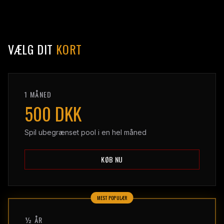
VÆLG DIT
KORT
1 MÅNED
500 DKK
Spil ubegrænset pool i en hel måned
KØB NU
MEST POPULÆR
½ ÅR