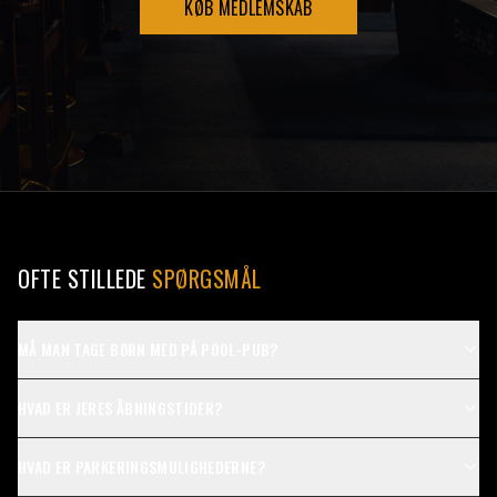
KØB MEDLEMSKAB
OFTE STILLEDE
SPØRGSMÅL
MÅ MAN TAGE BØRN MED PÅ POOL-PUB?
HVAD ER JERES ÅBNINGSTIDER?
HVAD ER PARKERINGSMULIGHEDERNE?