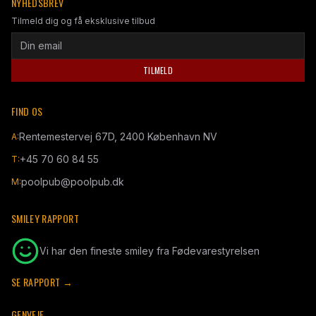
NYHEDSBREV
Tilmeld dig og få eksklusive tilbud
TILMELD
FIND OS
Rentemestervej 67D, 2400 København NV
A:
+45 70 60 84 55
T:
poolpub@poolpub.dk
M:
SMILEY RAPPORT
Vi har den fineste smiley fra Fødevarestyrelsen
SE RAPPORT →
GENVEJE