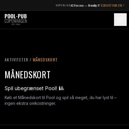
·
SUPERLIGA
AC Horsens — Brøndby IF
02
D
00
T
10
M
33
S
AKTIVITETER
/
MÅNEDSKORT
MÅNEDSKORT
Spil ubegrænset Pool! 🎱
Køb et Månedskort til Pool og spil så meget, du har lyst til –
ingen ekstra omkostninger.