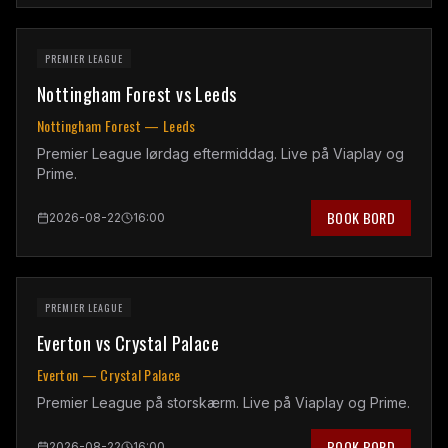
PREMIER LEAGUE
Nottingham Forest vs Leeds
Nottingham Forest — Leeds
Premier League lørdag eftermiddag. Live på Viaplay og
Prime.
BOOK BORD
2026-08-22
16:00
PREMIER LEAGUE
Everton vs Crystal Palace
Everton — Crystal Palace
Premier League på storskærm. Live på Viaplay og Prime.
BOOK BORD
2026-08-22
16:00