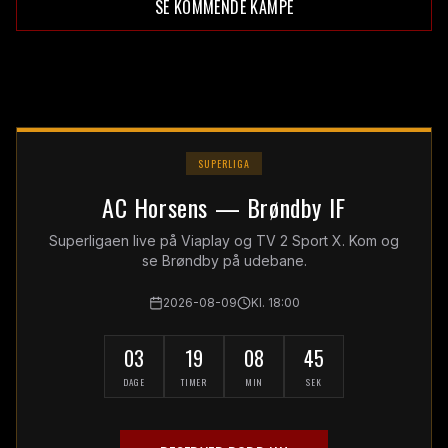
SE KOMMENDE KAMPE
SUPERLIGA
AC Horsens — Brøndby IF
Superligaen live på Viaplay og TV 2 Sport X. Kom og
se Brøndby på udebane.
2026-08-09
Kl.
18:00
03
19
08
44
DAGE
TIMER
MIN
SEK