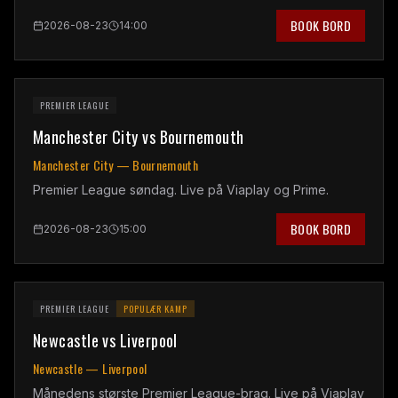
BOOK BORD
2026-08-23
14:00
PREMIER LEAGUE
Manchester City vs Bournemouth
Manchester City — Bournemouth
Premier League søndag. Live på Viaplay og Prime.
BOOK BORD
2026-08-23
15:00
PREMIER LEAGUE
POPULÆR KAMP
Newcastle vs Liverpool
Newcastle — Liverpool
Månedens største Premier League-brag. Live på Viaplay