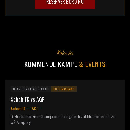
RESERVER BORD NU
Kalender
KOMMENDE KAMPE
& EVENTS
CHAMPIONS LEAGUE KVAL.
POPULÆR KAMP
Sabah FK vs AGF
Sabah FK — AGF
Returkampen i Champions League-kvalifikationen. Live
på Viaplay.