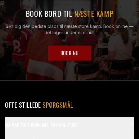
BOOK BORD TIL
NÆSTE KAMP
Sikr dig den bedste plads til næste store kamp. Book online —
det tager under et minut.
BOOK NU
OFTE STILLEDE
SPØRGSMÅL
MÅ MAN TAGE BØRN MED PÅ POOL-PUB?