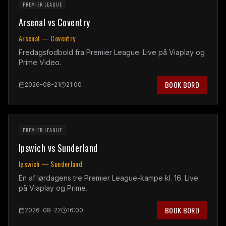
PREMIER LEAGUE
Arsenal vs Coventry
Arsenal — Coventry
Fredagsfodbold fra Premier League. Live på Viaplay og
Prime Video.
BOOK BORD
2026-08-21
21:00
PREMIER LEAGUE
Ipswich vs Sunderland
Ipswich — Sunderland
Én af lørdagens tre Premier League-kampe kl. 16. Live
på Viaplay og Prime.
BOOK BORD
2026-08-22
16:00