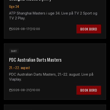
Uge 34
ATP Shanghai Masters i uge 34. Live på TV 2 Sport og
TV 2 Play.
BOOK BORD
2026-08-17
12:00
DART
PDC Australian Darts Masters
21.–22. august
PDC Australian Darts Masters, 21.–22. august. Live på
Viaplay.
BOOK BORD
2026-08-21
10:00